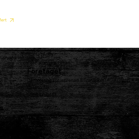
fert
Våra tjänster
Företaget
s
Demolering Entreprenad & Transport i
Örebro AB
se
556847-0461
s
a
la