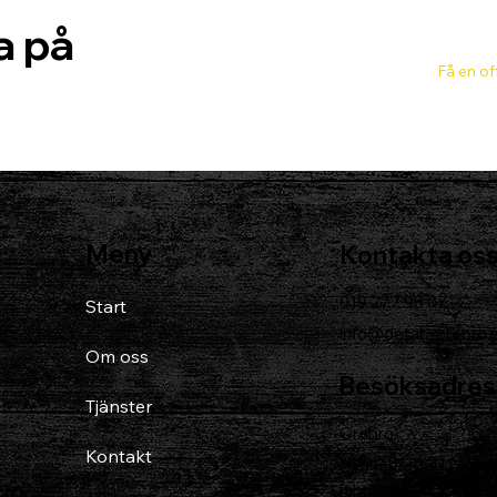
a på
Få en of
Meny
Kontakta os
019 277 98 07
Start
info@detab-orebro.
Om oss
Besöksadres
Tjänster
Örebro
Kontakt
Hynneberg 411 södr
fabriken, 692 92 Kum