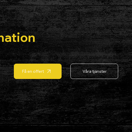
nation
erhåller ledningsnät för el och telekommunikation. Vårt team är spe
ån planering och installation till reparation och underhåll av befintliga l
Få en offert
Våra tjänster