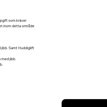
ppgift som kräver
het inom detta område
jibb. Samt Huddiglift
 med jibb.
b.