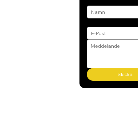
Namn
Email
*
Skicka