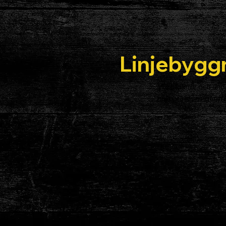
Linjebygg
Vi etablerar och und
hållbara lösningar, fr