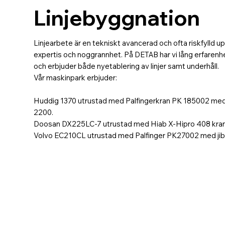
Linjebyggnation
Linjearbete är en tekniskt avancerad och ofta riskfylld u
expertis och noggrannhet. På DETAB har vi lång erfaren
och erbjuder både nyetablering av linjer samt underhåll.
Vår maskinpark erbjuder:
Huddig 1370 utrustad med Palfingerkran PK 185002 med 
2200.
Doosan DX225LC-7 utrustad med Hiab X-Hipro 408 kran
Volvo EC210CL utrustad med Palfinger PK27002 med jib