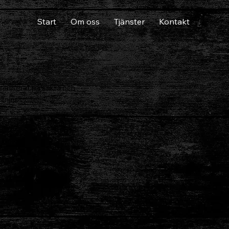
Start
Om oss
Tjänster
Kontakt
cialiserat på säkra och
injer.